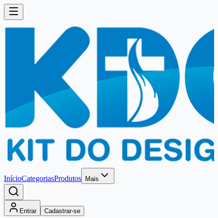
Início
Categorias
Produtos
Mais
Entrar
Cadastrar-se