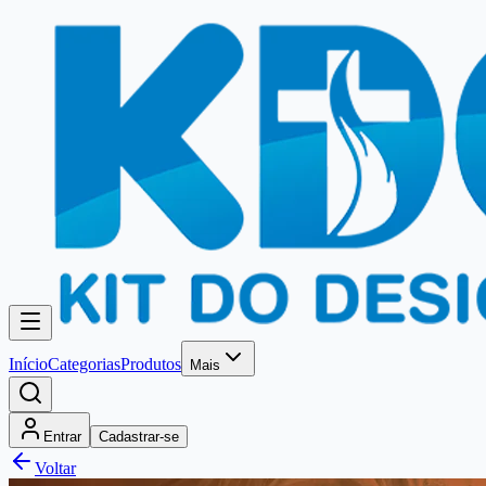
Início
Categorias
Produtos
Mais
Entrar
Cadastrar-se
Voltar