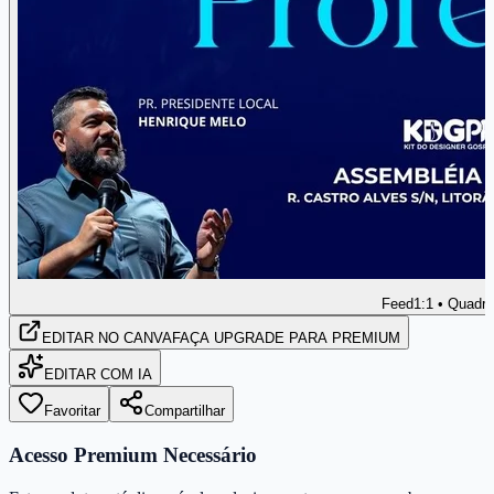
Feed
1:1 • Quadr
EDITAR
NO CANVA
FAÇA UPGRADE PARA PREMIUM
EDITAR COM IA
Favoritar
Compartilhar
Acesso Premium Necessário