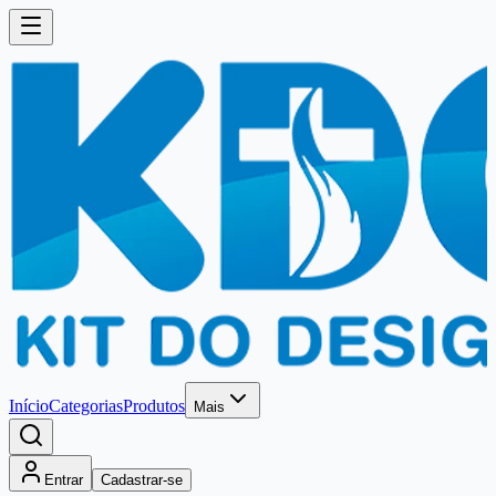
Início
Categorias
Produtos
Mais
Entrar
Cadastrar-se