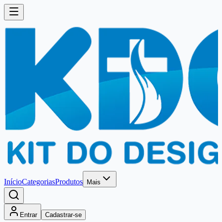
Início
Categorias
Produtos
Mais
Entrar
Cadastrar-se