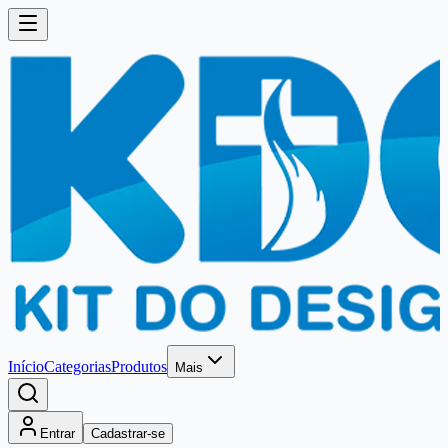
Início
Categorias
Produtos
Mais
Entrar
Cadastrar-se