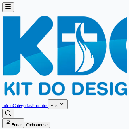
Início
Categorias
Produtos
Mais
Entrar
Cadastrar-se