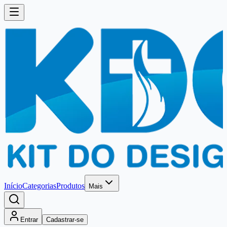
Início
Categorias
Produtos
Mais
Entrar
Cadastrar-se