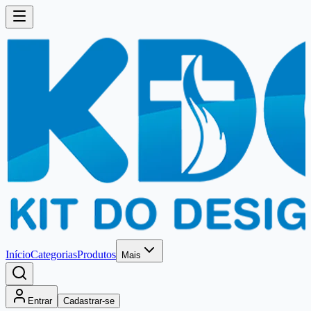
Início
Categorias
Produtos
Mais
Entrar
Cadastrar-se