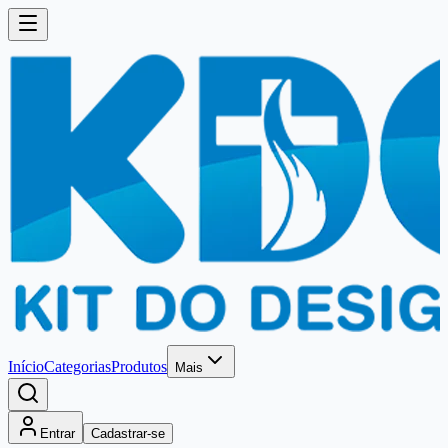
Início
Categorias
Produtos
Mais
Entrar
Cadastrar-se