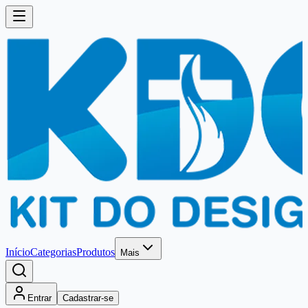
Início
Categorias
Produtos
Mais
Entrar
Cadastrar-se