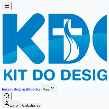
Início
Categorias
Produtos
Mais
Entrar
Cadastrar-se