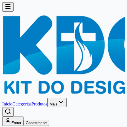
Início
Categorias
Produtos
Mais
Entrar
Cadastrar-se