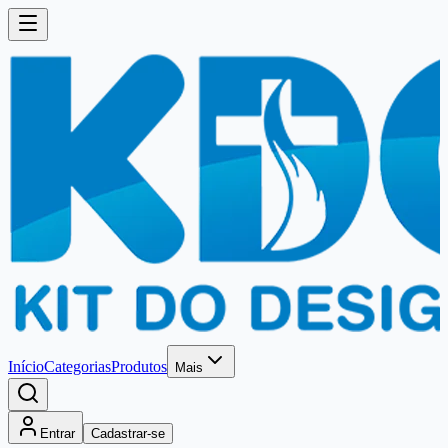
Início
Categorias
Produtos
Mais
Entrar
Cadastrar-se