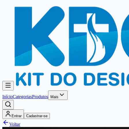
Início
Categorias
Produtos
Mais
Entrar
Cadastrar-se
Voltar