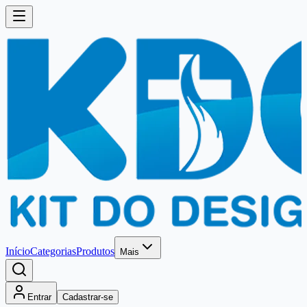
Início
Categorias
Produtos
Mais
Entrar
Cadastrar-se