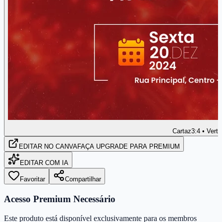
Cartaz
3:4 • Verti
EDITAR
NO CANVA
FAÇA UPGRADE PARA PREMIUM
EDITAR COM IA
Favoritar
Compartilhar
Acesso Premium Necessário
Este produto está disponível exclusivamente para os membros