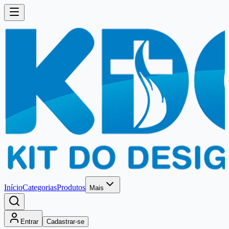
Início
Categorias
Produtos
Mais
Entrar
Cadastrar-se