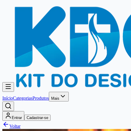
Início
Categorias
Produtos
Mais
Entrar
Cadastrar-se
Voltar