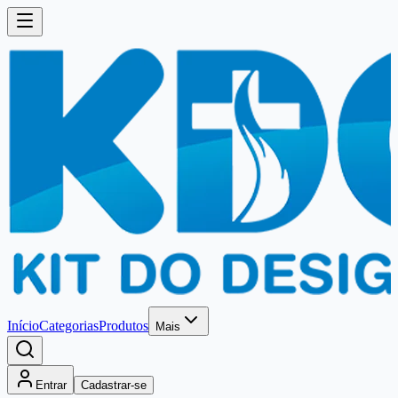
Início
Categorias
Produtos
Mais
Entrar
Cadastrar-se