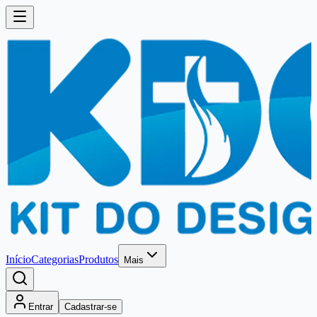
Início
Categorias
Produtos
Mais
Entrar
Cadastrar-se