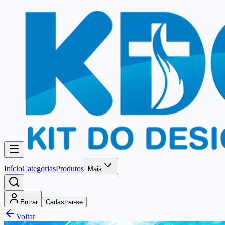
Início
Categorias
Produtos
Mais
Entrar
Cadastrar-se
Voltar