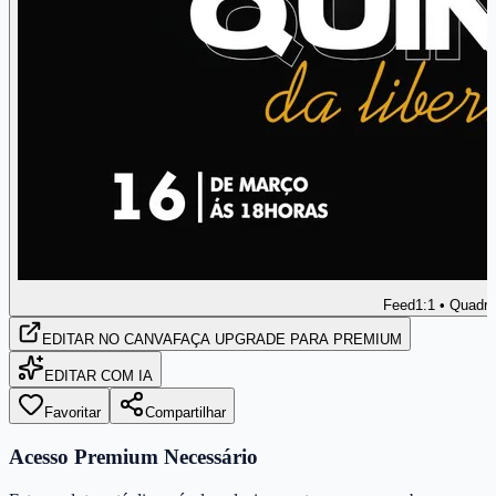
Feed
1:1 • Quadr
EDITAR
NO CANVA
FAÇA UPGRADE PARA PREMIUM
EDITAR COM IA
Favoritar
Compartilhar
Acesso Premium Necessário