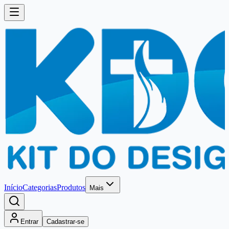
Início
Categorias
Produtos
Mais
Entrar
Cadastrar-se