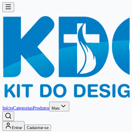
Início
Categorias
Produtos
Mais
Entrar
Cadastrar-se