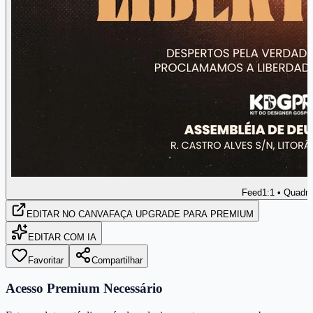
Feed
1:1 • Quadr
EDITAR
NO CANVA
FAÇA UPGRADE PARA PREMIUM
EDITAR COM IA
Favoritar
Compartilhar
Acesso Premium Necessário