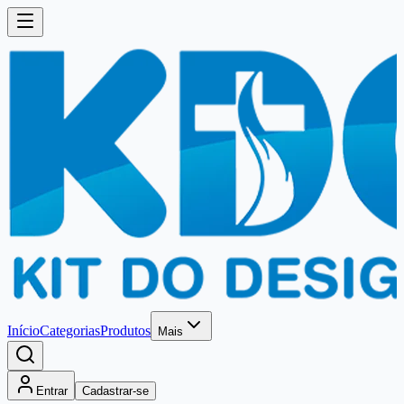
Início
Categorias
Produtos
Mais
Entrar
Cadastrar-se