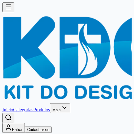
Início
Categorias
Produtos
Mais
Entrar
Cadastrar-se