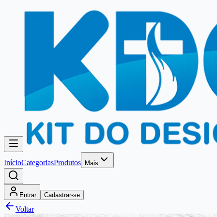
Início
Categorias
Produtos
Mais
Entrar
Cadastrar-se
Voltar