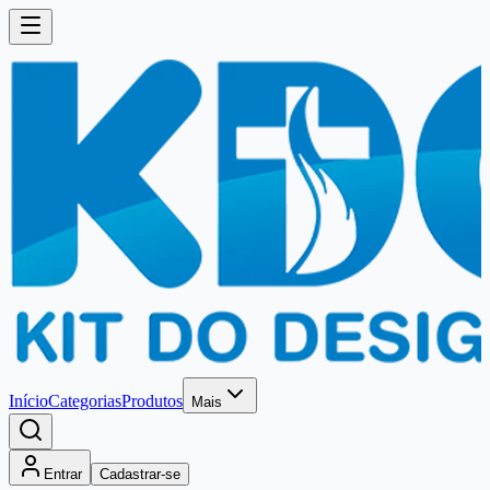
Início
Categorias
Produtos
Mais
Entrar
Cadastrar-se