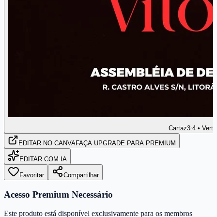
Cartaz
3:4 • Verti
EDITAR
NO CANVA
FAÇA UPGRADE PARA PREMIUM
EDITAR COM IA
Favoritar
Compartilhar
Acesso Premium Necessário
Este produto está disponível exclusivamente para os membros