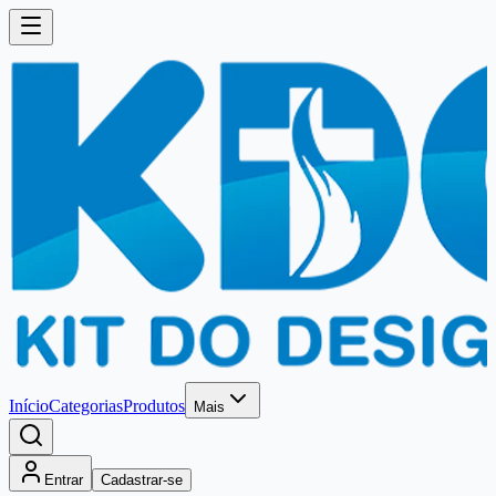
Início
Categorias
Produtos
Mais
Entrar
Cadastrar-se