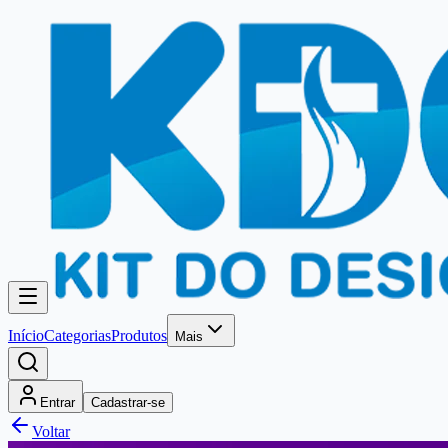
Início
Categorias
Produtos
Mais
Entrar
Cadastrar-se
Voltar