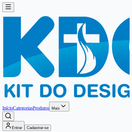
Início
Categorias
Produtos
Mais
Entrar
Cadastrar-se