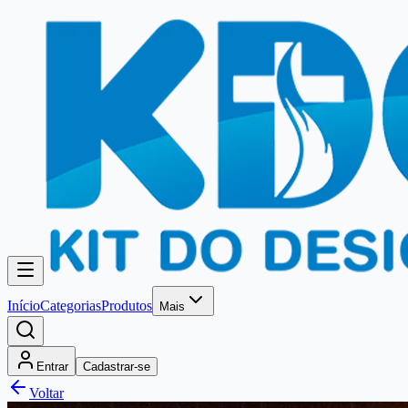
Início
Categorias
Produtos
Mais
Entrar
Cadastrar-se
Voltar