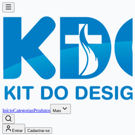
Início
Categorias
Produtos
Mais
Entrar
Cadastrar-se