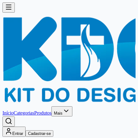
Início
Categorias
Produtos
Mais
Entrar
Cadastrar-se