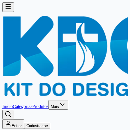
Início
Categorias
Produtos
Mais
Entrar
Cadastrar-se