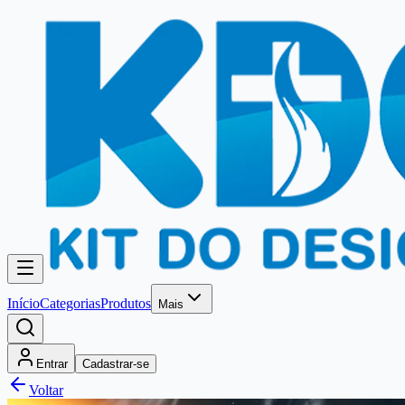
Início
Categorias
Produtos
Mais
Entrar
Cadastrar-se
Voltar