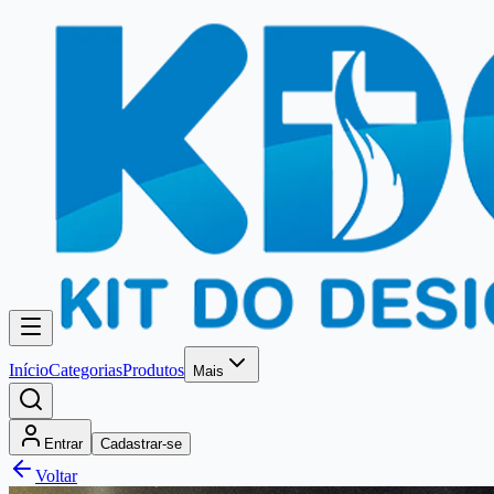
Início
Categorias
Produtos
Mais
Entrar
Cadastrar-se
Voltar