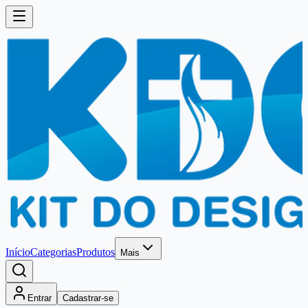
Início
Categorias
Produtos
Mais
Entrar
Cadastrar-se