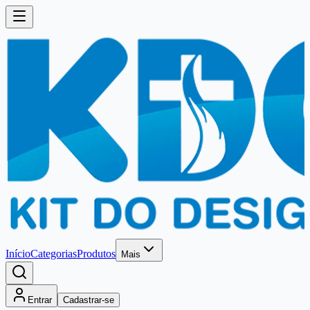
Início
Categorias
Produtos
Mais
Entrar
Cadastrar-se