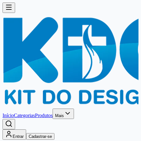
Início
Categorias
Produtos
Mais
Entrar
Cadastrar-se