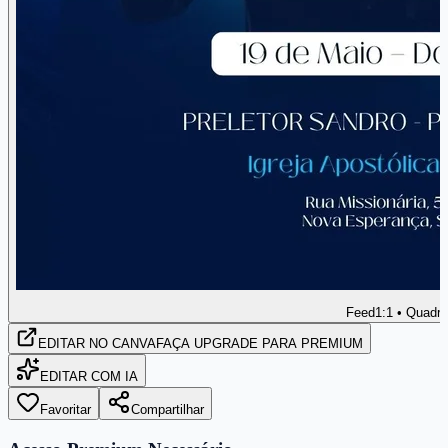
Feed
1:1 • Quadr
EDITAR
NO CANVA
FAÇA UPGRADE PARA PREMIUM
EDITAR COM IA
Favoritar
Compartilhar