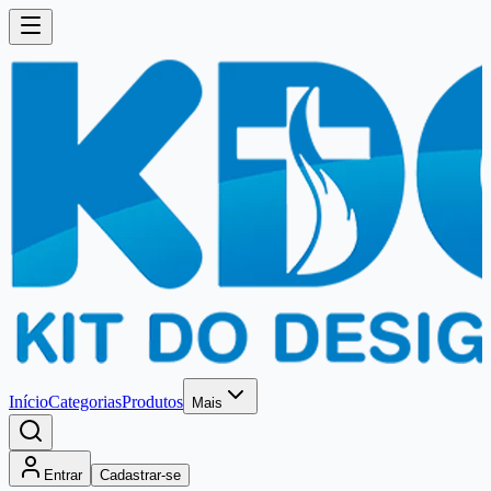
Início
Categorias
Produtos
Mais
Entrar
Cadastrar-se