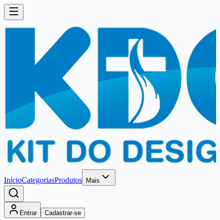
Início
Categorias
Produtos
Mais
Entrar
Cadastrar-se