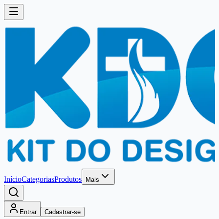
Início
Categorias
Produtos
Mais
Entrar
Cadastrar-se