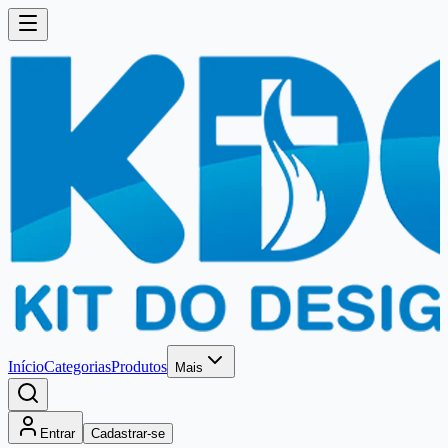
Início
Categorias
Produtos
Mais
Entrar
Cadastrar-se