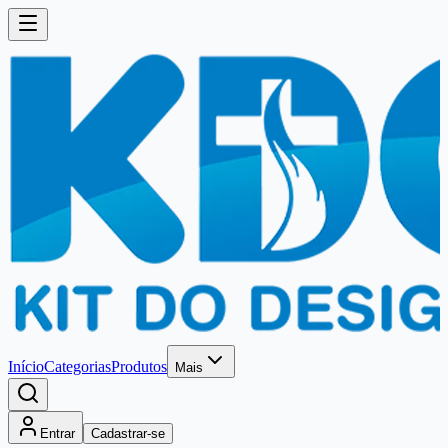
Início
Categorias
Produtos
Mais
Entrar
Cadastrar-se