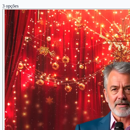
3
opções