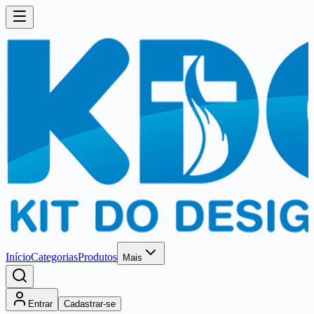
Início
Categorias
Produtos
Mais
Entrar
Cadastrar-se