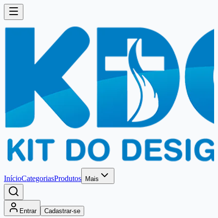
Início
Categorias
Produtos
Mais
Entrar
Cadastrar-se