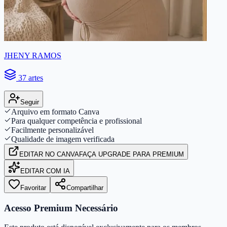
JHENY RAMOS
37 artes
Seguir
Arquivo em formato Canva
Para qualquer competência e profissional
Facilmente personalizável
Qualidade de imagem verificada
EDITAR
NO CANVA
FAÇA UPGRADE PARA PREMIUM
EDITAR COM IA
Favoritar
Compartilhar
Acesso Premium Necessário