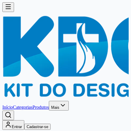
Início
Categorias
Produtos
Mais
Entrar
Cadastrar-se