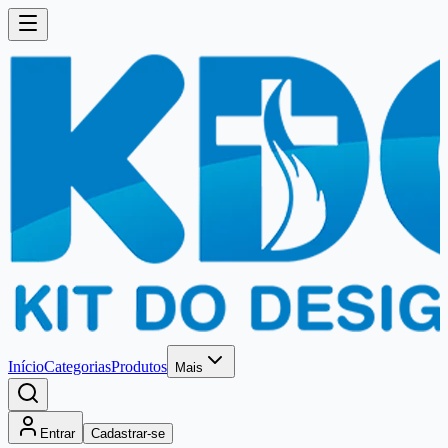
Início
Categorias
Produtos
Mais
Entrar
Cadastrar-se