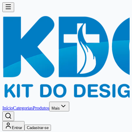
Início
Categorias
Produtos
Mais
Entrar
Cadastrar-se