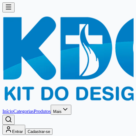
Início
Categorias
Produtos
Mais
Entrar
Cadastrar-se